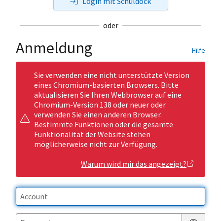
Login mit Schuldock
oder
Anmeldung
Hilfe
Sie verwenden eine nicht unterstützte Version
eines Chromium-basierten Browsers. Bitte
aktualisieren Sie Ihren Webbrowser auf eine
Chromium-Version 138 oder neuer oder
verwenden Sie einen anderen Browser.
Bestimmte Funktionen oder die gesamte
Funktionalität der Website stehen
möglicherweise nicht zur Verfügung.
Warum wird mir das angezeigt?